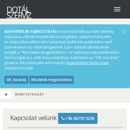
DOTÁL
Menü
SZERVÍZ
A weboldal felhasználói élmény
ADATVÉDELMI TÁJÉKOZTATÁS
fokozása, célzott hirdetések kiszolgálása, valamint kényelmi
és statisztikai célból tárol adatokat (Sütik) készülékeden, web
szervereken az oldal látogatóiról. Ezen adatok tárolásának
módját a "Részletek megjelenítése"-re kattintva tudja módosítani.
Ha hozzájárul a sütik használatához, kattintson az "OK, bezárás"
gombra. Részletesebb információt
Adatvédelmi tájékoztató
oldalunkon talál.
OK, bezárás
Részletek megtekintése
BEMUTATKOZÁS
Kapcsolat velünk
+36-30/737-5239